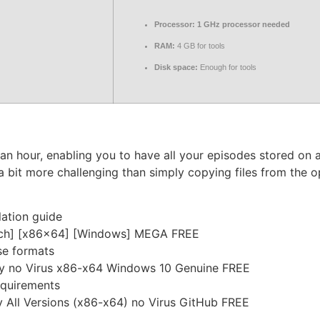
Processor:
1 GHz processor needed
RAM:
4 GB for tools
Disk space:
Enough for tools
 hour, enabling you to have all your episodes stored on a s
bit more challenging than simply copying files from the opt
lation guide
tch] [x86x64] [Windows] MEGA FREE
se formats
ey no Virus x86-x64 Windows 10 Genuine FREE
equirements
 All Versions (x86-x64) no Virus GitHub FREE