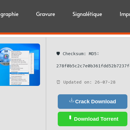
igraphie
Gravure
Signalétique
Imp
🛡️ Checksum: MD5:
278f0b5c2c7e0b361fdd52b7237f
⏰ Updated on: 26-07-28
Crack Download
Download Torrent