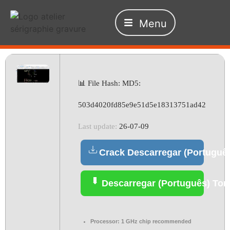
Menu
📊 File Hash: MD5:
503d4020fd85e9e51d5e18313751ad42
Last update:
26-07-09
Crack Descarregar (Portuguê
Descarregar (Português) Tor
Processor:
1 GHz chip recommended