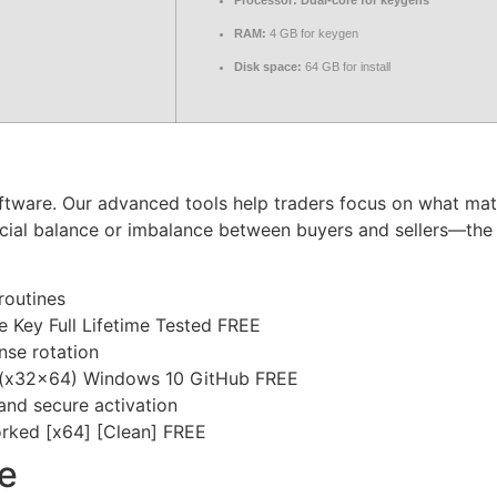
Processor:
Dual-core for keygens
RAM:
4 GB for keygen
Disk space:
64 GB for install
oftware. Our advanced tools help traders focus on what mat
crucial balance or imbalance between buyers and sellers—th
routines
 Key Full Lifetime Tested FREE
nse rotation
] (x32x64) Windows 10 GitHub FREE
 and secure activation
rked [x64] [Clean] FREE
e