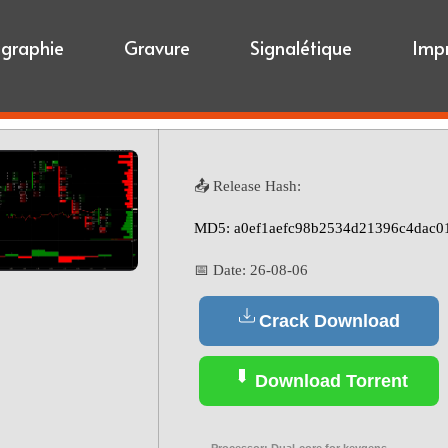
igraphie
Gravure
Signalétique
Imp
📤 Release Hash:
MD5: a0ef1aefc98b2534d21396c4dac0
📅 Date:
26-08-06
Crack Download
Download Torrent