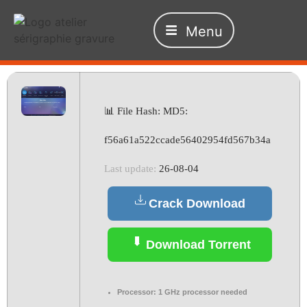
Menu
📊 File Hash: MD5:
f56a61a522ccade56402954fd567b34a
Last update:
26-08-04
Crack Download
Download Torrent
Processor:
1 GHz processor needed