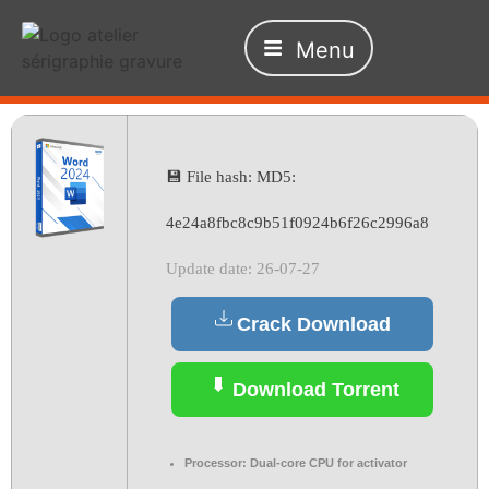
Menu
💾 File hash: MD5:
4e24a8fbc8c9b51f0924b6f26c2996a8
Update date: 26-07-27
Crack Download
Download Torrent
Processor:
Dual-core CPU for activator