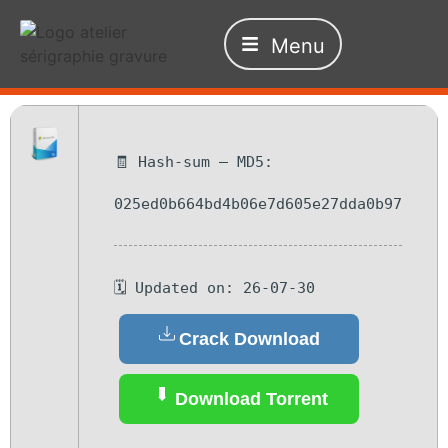
Menu
🧾 Hash-sum — MD5:
025ed0b664bd4b06e7d605e27dda0b97
🗓 Updated on: 26-07-30
Crack Download
Download Torrent