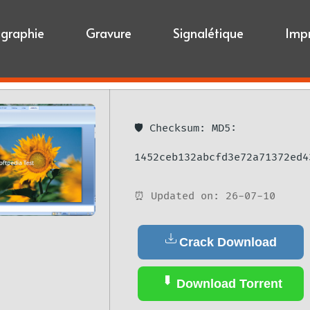
igraphie
Gravure
Signalétique
Imp
🛡️ Checksum: MD5:
1452ceb132abcfd3e72a71372ed4
⏰ Updated on: 26-07-10
Crack Download
Download Torrent