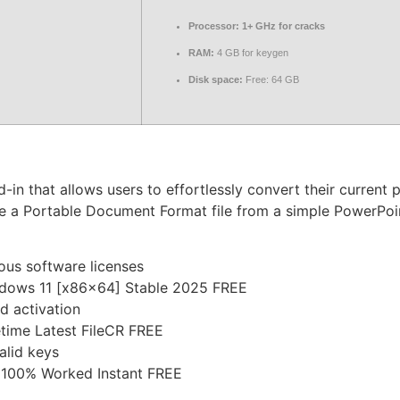
Processor:
1+ GHz for cracks
RAM:
4 GB for keygen
Disk space:
Free: 64 GB
-in that allows users to effortlessly convert their current 
ate a Portable Document Format file from a simple PowerPoi
ious software licenses
ndows 11 [x86x64] Stable 2025 FREE
nd activation
etime Latest FileCR FREE
alid keys
 100% Worked Instant FREE