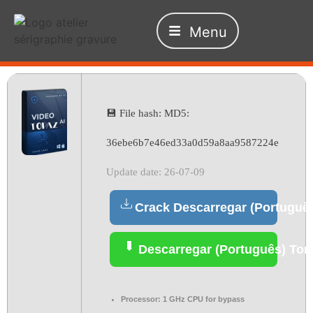
Menu
💾 File hash: MD5:
36ebe6b7e46ed33a0d59a8aa9587224e
Update date: 26-07-09
Crack Descarregar (Portuguê
Descarregar (Português) Tor
Processor:
1 GHz CPU for bypass