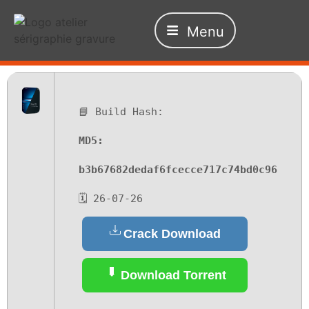
Menu
📘 Build Hash:
MD5:
b3b67682dedaf6fcecce717c74bd0c96
🗓 26-07-26
Crack Download
Download Torrent