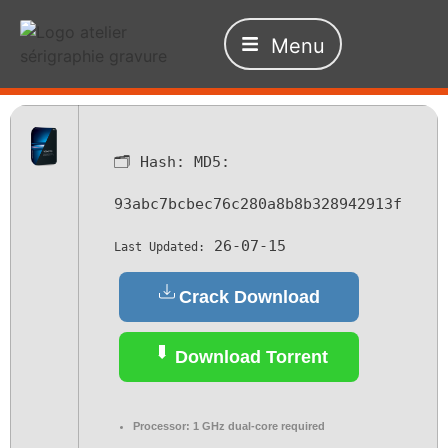
Menu
🗂 Hash:
MD5:
93abc7bcbec76c280a8b8b328942913f
26-07-15
Last Updated:
Crack Download
Download Torrent
Processor:
1 GHz dual-core required